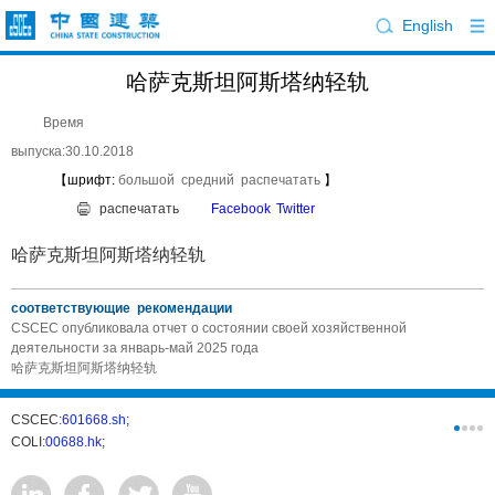
English
哈萨克斯坦阿斯塔纳轻轨
Время
выпуска:30.10.2018
【шрифт:
большой
средний
распечатать
】
распечатать
Facebook
Twitter
哈萨克斯坦阿斯塔纳轻轨
соответствующие рекомендации
CSCEC опубликовала отчет о состоянии своей хозяйственной
деятельности за январь-май 2025 года
哈萨克斯坦阿斯塔纳轻轨
CSCEC:
601668.sh;
CSCI:
0331
COLI:
00688.hk;
Cogogl:
00