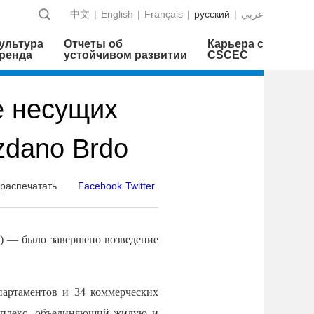
中文
|
English
|
Français
|
русский
|
عربي
ультура
Отчеты об
Карьера с
ренда
устойчивом развитии
CSCEC
е несущих
zdano Brdo
распечатать
Facebook
Twitter
я) — было завершено возведение
партаментов и 34 коммерческих
мплекс, объединяющий жилую и