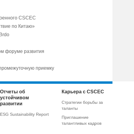
троенного CSCEC
твие по Китаю»
Brdo
ом форуме развития
промежуточную приемку
Отчеты об
Карьера с CSCEC
устойчивом
Стратегии борьбы за
развитии
таланты
ESG Sustainability Report
Приглашение
талантливых кадров