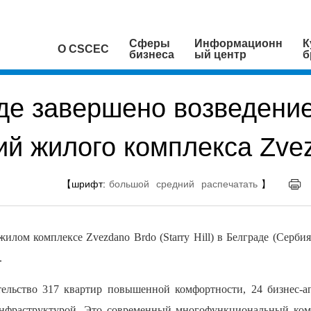
Сферы
Информационн
К
О CSCEC
бизнеса
ый центр
б
де завершено возведени
ий жилого комплекса Zve
【шрифт:
большой
средний
распечатать
】
лом комплексе Zvezdano Brdo (Starry Hill) в Белграде (Серби
.
тельство 317 квартир повышенной комфортности, 24 бизнес-а
нфраструктурой. Это современный многофункциональный ко